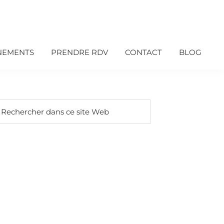
NEMENTS
PRENDRE RDV
CONTACT
BLOG
arre
echercher
ans
atérale
e
rincipale
te
eb