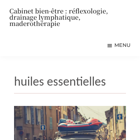
Passer
Passer
Passer
Cabinet bien-être : réflexologie,
au
à
au
drainage lymphatique,
contenu
la
pied
maderothérapie
principal
barre
de
Bien-
latérale
page
être
principale
MENU
en
Beauce
huiles essentielles