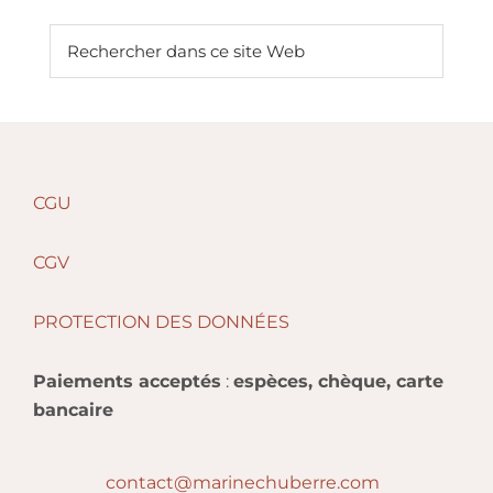
Barre
Rechercher
dans
latérale
ce
principale
site
Web
Footer
CGU
CGV
PROTECTION DES DONNÉES
Paiements acceptés
:
espèces, chèque, carte
bancaire
contact@marinechuberre.com