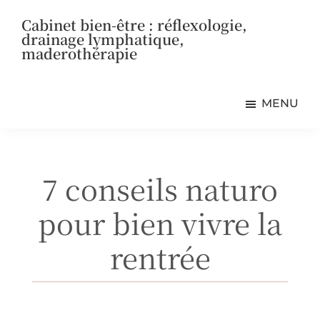
Passer
Passer
Passer
Cabinet bien-être : réflexologie,
au
à
au
drainage lymphatique,
contenu
la
pied
maderothérapie
principal
barre
de
Bien-
latérale
page
être
principale
MENU
en
Beauce
7 conseils naturo
pour bien vivre la
rentrée