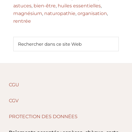
astuces
,
bien-être
,
huiles essentielles
,
magnésium
,
naturopathie
,
organisation
,
rentrée
Barre
Rechercher
dans
latérale
ce
principale
site
Web
Footer
CGU
CGV
PROTECTION DES DONNÉES