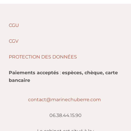
principale
site
Web
Footer
CGU
CGV
PROTECTION DES DONNÉES
Paiements acceptés
:
espèces, chèque, carte
bancaire
contact@marinechuberre.com
06.38.44.15.90