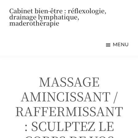
Passer
Passer
Passer
Cabinet bien-être : réflexologie,
au
à
au
drainage lymphatique,
contenu
la
pied
maderothérapie
principal
barre
de
Bien-
latérale
page
être
principale
MENU
en
Beauce
MASSAGE
AMINCISSANT /
RAFFERMISSANT
: SCULPTEZ LE